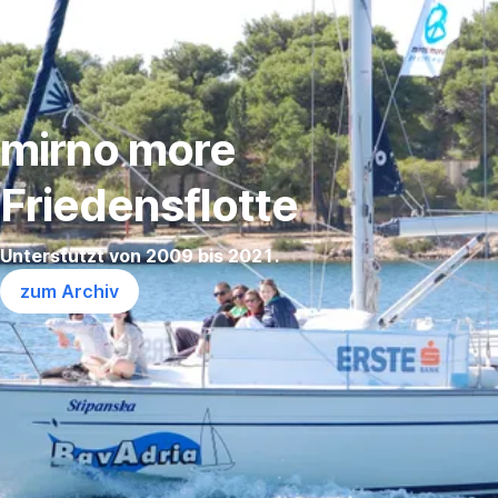
Navigation
überspringen
mirno more
Friedensflotte
Unterstützt von 2009 bis 2021.
zum Archiv