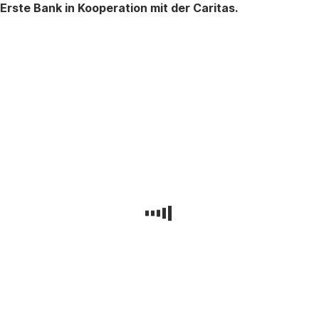
Erste Bank in Kooperation mit der Caritas.
JUCA
Caritas
der
Erzdiözese
Wien
Römergasse
64-
66
1160
Wien
zur
Website