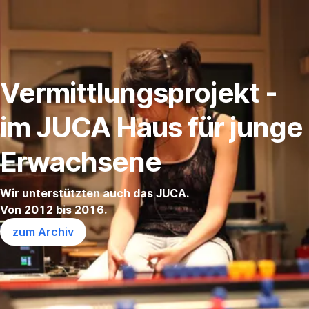
Navigation
überspringen
Vermittlungsprojekt -
im JUCA Haus für junge
Erwachsene
Wir unterstützten auch das JUCA.
Von 2012 bis 2016.
zum Archiv