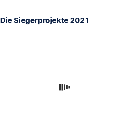
Die Siegerprojekte 2021
ARTISANS
OF
PUBLIC
PSYCHE
Max
Scheidl