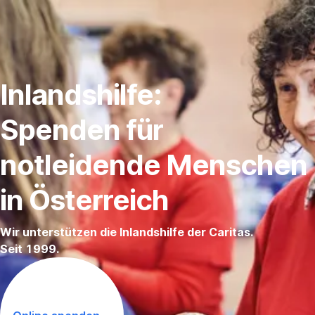
Navigation
überspringen
Inlandshilfe:
Spenden für
notleidende Menschen
in Österreich
Wir unterstützen die Inlandshilfe der Caritas.
Seit 1999.