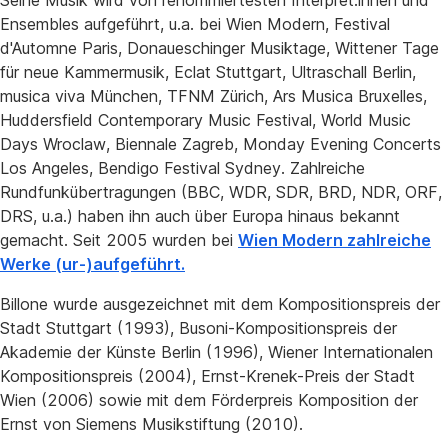
Seine Musik wird von renommiertesten Interpret:innen und
Ensembles aufgeführt, u.a. bei Wien Modern, Festival
d'Automne Paris, Donaueschinger Musiktage, Wittener Tage
für neue Kammermusik, Eclat Stuttgart, Ultraschall Berlin,
musica viva München, TFNM Zürich, Ars Musica Bruxelles,
Huddersfield Contemporary Music Festival, World Music
Days Wroclaw, Biennale Zagreb, Monday Evening Concerts
Los Angeles, Bendigo Festival Sydney. Zahlreiche
Rundfunkübertragungen (BBC, WDR, SDR, BRD, NDR, ORF,
DRS, u.a.) haben ihn auch über Europa hinaus bekannt
gemacht. Seit 2005 wurden bei
Wien Modern zahlreiche
Werke (ur-)aufgeführt.
Billone wurde ausgezeichnet mit dem Kompositionspreis der
Stadt Stuttgart (1993), Busoni-Kompositionspreis der
Akademie der Künste Berlin (1996), Wiener Internationalen
Kompositionspreis (2004), Ernst-Krenek-Preis der Stadt
Wien (2006) sowie mit dem Förderpreis Komposition der
Ernst von Siemens Musikstiftung (2010).